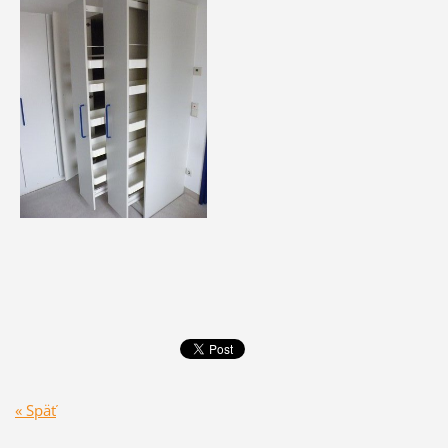
« Späť