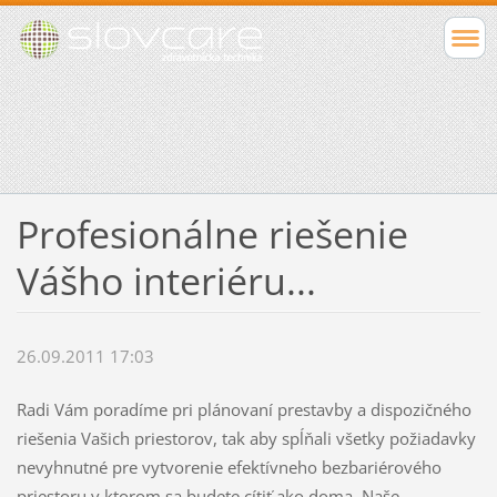
Profesionálne riešenie
Vášho interiéru...
26.09.2011 17:03
Radi Vám poradíme pri plánovaní prestavby a dispozičného
riešenia Vašich priestorov, tak aby spĺňali všetky požiadavky
nevyhnutné pre vytvorenie efektívneho bezbariérového
priestoru v ktorom sa budete cítiť ako doma. Naše